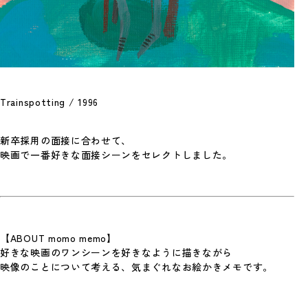
2026年、年頭にあたり
Photo By 神谷諒 あけましておめでとうござ
© 2026 Spoon Inc. All Rights Reserved.
Legal Policy
います。 …
Privacy Policy
#考えていること
Trainspotting / 1996
新卒採用の面接に合わせて、
映画で一番好きな面接シーンをセレクトしました。
Spoon.対談
【ABOUT momo memo】
スプーンのプロデューサー陣が、新進気鋭の
好きな映画のワンシーンを好きなように描きながら
クリエイターたちと、これまでのことや今や
っている…
映像のことについて考える、気まぐれなお絵かきメモです。
#考えていること