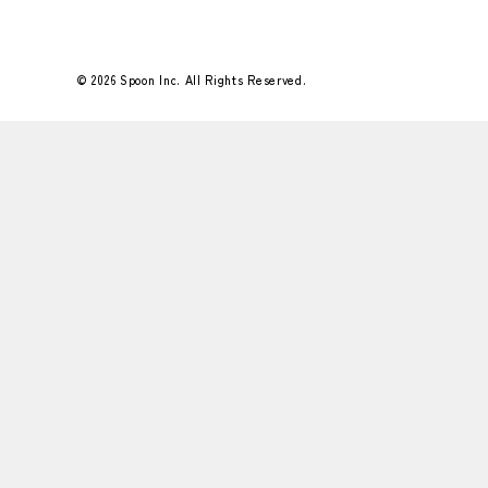
© 2026 Spoon Inc. All Rights Reserved.
Flower＆Green 25年12月号
もみのきをはじめとしたグリーンとオーナメ
ントたちで師走の執務室を彩りました。
&nbs…
#好きなこと
#Flower＆Green