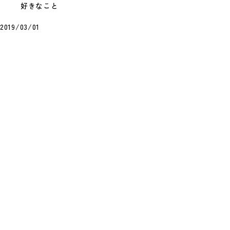
好きなこと
2019/03/01
8月12日(水)の献立
今週はお休みです
すべての献立を見る