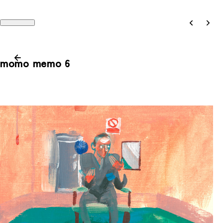
momo memo 6
Works
Recruit
Philosophy
Company
People
Contact
Magazine
Access
News