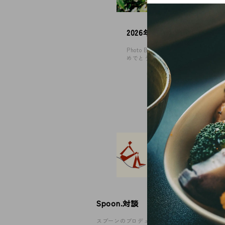
© 2026 Spoon Inc. All Rights Reserved.
Legal P
2026年、年頭にあたり
Privacy
Photo By 神谷諒 あけましてお
めでとうございます。 …
#考えていること
Spoon.対談
スプーンのプロデューサー陣が、