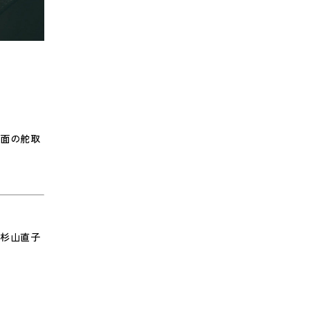
康面の舵取
の杉山直子