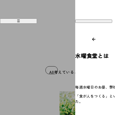
水曜食堂とは
Works
Recruit
All
考えていること
食べること
好きな
Philosophy
Company
毎週水曜日のお昼、弊
People
Contact
「食が人をつくる」と
Magazine
Access
た。
News