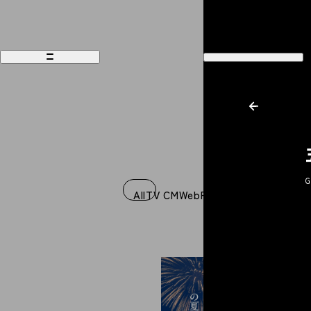
G
Works
Recruit
All
TV CM
Web
Film
Music Video
Graph
Philosophy
Company
People
Contact
Magazine
Access
News