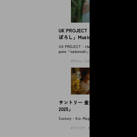
マ
UK PROJECT the shes gone「ま
ス
ぼろし」Music Video
Mat
UK PROJECT - the shes
gone「maboroshi」Music Video
Music Video
サントリー 金麦「帰れば、金麦
サ
2025」
2
Suntory - Kin-Mugi
Sun
TV CM
Award