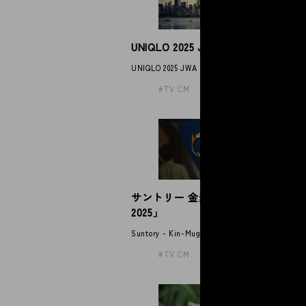
UNIQLO 2025 JWA straight jeans
T
」
UNIQLO 2025 JWA straight jeans
TH
TV CM
サントリー 金麦「帰れば、金麦
J
2025」
JUJ
Suntory - Kin-Mugi
TV CM