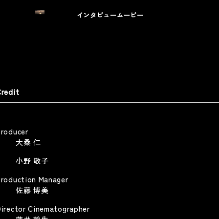
インタビュームービー
藤忠商事 「商人は水であれ
キユーピー深煎りごまドレッシ
イナップル畑の商人」篇
グ
olicy
OCHU Corporation
Kewpie Deep Roasted Sesame Dressing
 Policy
TV CM
TV CM
redit
サンリオエンターテイメント
Producer
ETFLIX 「ONE PIECE」シーズン
大桑 仁
 DOOH / SNS施策
sanrio-entertainment
Web
TFLIX-ONE PIECE season2-
小野 敬子
Other
Production Manager
佐藤 博美
irector Cinematographer