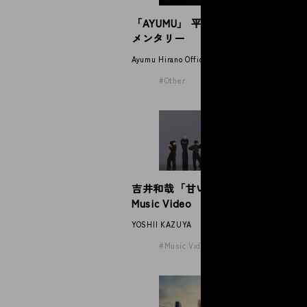
「AYUMU」 平野歩夢公式ドキュ
小
メンタリー
ッ
ン
Ayumu Hirano Official Documentary
sho
Other
吉井和哉「甘い吐息を震わせて」
小
Music Video
「
シ
YOSHII KAZUYA
sho
Music Video