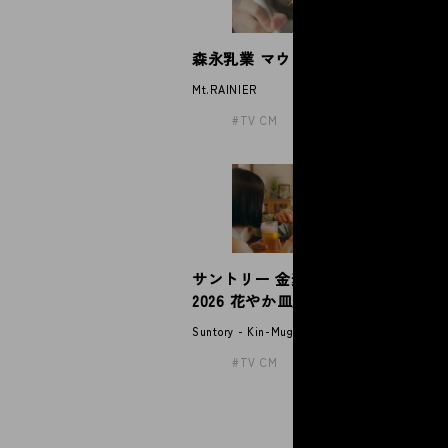
森永乳業 マウントレーニア
P
Mt.RAINIER
Pa
TV CM
サントリー 金麦「帰れば、金麦
2026 花やか皿」
Suntory - Kin-Mugi
TV CM
「
メ
Ayu