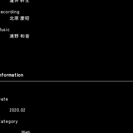
蓮井 幹生
Recording
RALBONY ART PRIZE 26
北原 慶昭
THE LESSON -SOICHI NOGUCHI
aser
THE LESSON
Music
RALBONY ART PRIZE 26 Teaser
浦野 和音
Web
Other
Other
nformation
ISH// ヒーロー
『AYUMU』特別編 #2 | 平野歩夢
公式ドキュメンタリー
SH// -HERO-
Ayumu Hirano Official Documentary
Music Video
Date
Other
2020.02
Category
Web