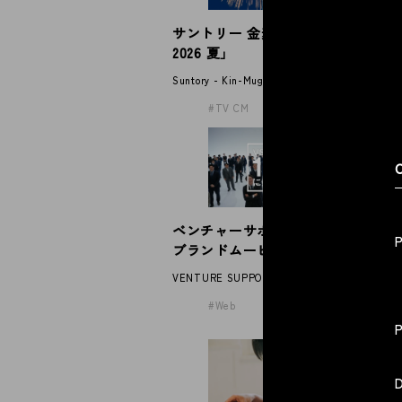
サントリー 金麦「帰れば、金麦
伊
© 2026 Spoon Inc. All Rights Reserved.
2026 夏」
パ
Legal P
Suntory - Kin-Mugi
IT
Privacy
TV CM
C
ベンチャーサポート税理士法人
N
ブランドムービー
2
VENTURE SUPPORT GROUP
NE
Web
D