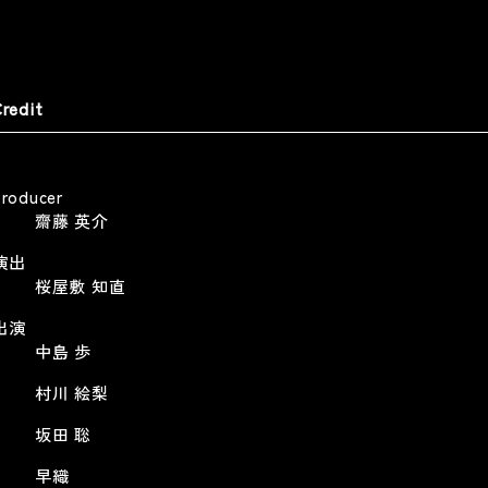
RALBONY ART PRIZE 26
THE LESSON -SOICHI NOGUCHI
aser
THE LESSON
RALBONY ART PRIZE 26 Teaser
redit
Web
Other
Other
Producer
齋藤 英介
演出
桜屋敷 知直
ISH// ヒーロー
『AYUMU』特別編 #2 | 平野歩夢
公式ドキュメンタリー
SH// -HERO-
出演
Ayumu Hirano Official Documentary
中島 歩
Music Video
Other
村川 絵梨
坂田 聡
早織