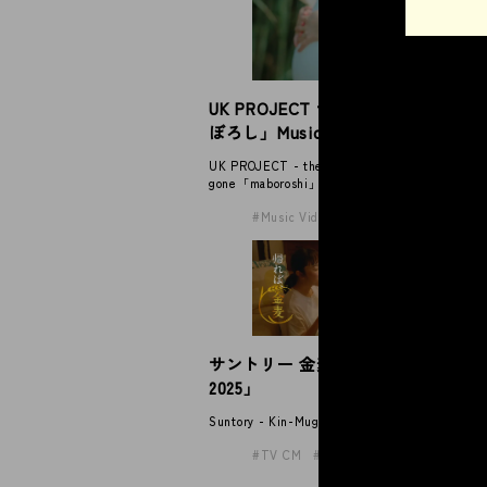
マ
UK PROJECT the shes gone「ま
ス
ぼろし」Music Video
Mat
UK PROJECT - the shes
gone「maboroshi」Music Video
Music Video
サントリー 金麦「帰れば、金麦
サ
2025」
2
Suntory - Kin-Mugi
Sun
TV CM
Award