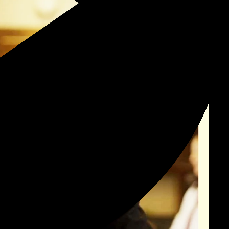
Nikon ZR
Nikon ZR
Other
UNIQLO 2025 Seamless Down
UNIQLO 2025 Seamless Down
TV CM