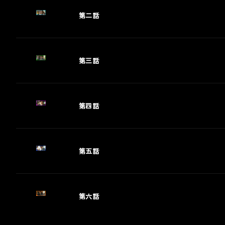
第二話
藤忠商事 「商人は水であれ
キユーピー深煎りごまドレッシ
イナップル畑の商人」篇
グ
olicy
OCHU Corporation
Kewpie Deep Roasted Sesame Dressing
 Policy
第三話
TV CM
TV CM
第四話
サンリオエンターテイメント
ETFLIX 「ONE PIECE」シーズン
 DOOH / SNS施策
sanrio-entertainment
第五話
Web
TFLIX-ONE PIECE season2-
Other
第六話