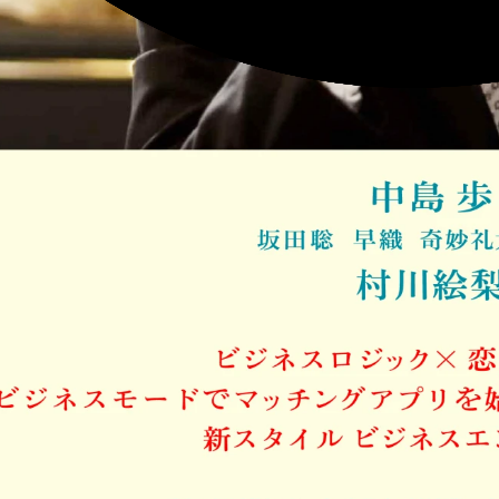
HE YELLOW MONKEY 「Kozu
新日邦 コンコルド2025『PAYA
と☆パヤリン』
E YELLOW MONKEY 「Kozu 」
CONCORDE
Music Video
TV CM
UJU 「小さな歌」
TISインテックグループ「その
いほっとけない。皆が使えるシ
U "Little Songs"
テム」
Music Video
TIS INTEC Group
TV CM