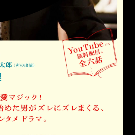
っ
シゴデキ亀田のマッチングアプリ
ズレズレ日記
BULLS EYE
Web
Film
願
サントリー 金麦「帰れば、金麦
ス
2025」
Suntory - Kin-Mugi
TV CM