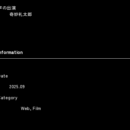
声の出演
三菱電機 GIST 取り戻そう、い
奇妙礼太郎
anasonic 「MODIFYを生ける」
ちばん大切なものを
nasonic -MODIFY-
MITSUBISHI ELECTRIC -GIST-
Web
Web
nformation
Date
明光義塾 「モノローグ講師篇」
2025.09
「モノローグ先生篇」
MEIKO NETWORK JAPAN
Category
Web
Web
Film
AYUMU」 平野歩夢公式ドキュ
ンタリー
mu Hirano Official Documentary