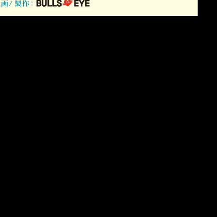
第一興商 LIVEDAM WAO! 「一
緒に歌うわを！」篇
DAIICHIKOSHO - LIVEDAM WAO!
TV CM
Graphic
TOMOAKI BABA 「PRIME (feat.
BIGYUKI & JK Kim)」
TOMOAKI BABA "PRIME (feat. BIGYUKI &
JK Kim)"
Music Video
Award