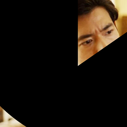
学館 あだち充 × スキマスイ
福山雅治 – 木星 feat. 稲葉浩志
チ「ガラナ」 コラボレーショ
Jupiter
MV
Music Video
gakukan - mitsuru adachi
Music Video
学館 あだち充「H2」×緑仙
サントリー 金麦「帰れば、金麦
青春の向こうへ」 コラボレー
2025」
ョンMV
Suntory - Kin-Mugi
gakukan - mitsuru adachi
TV CM
Music Video