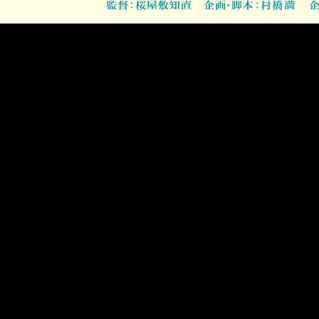
テル・インターナショナル 指
ケフレンズ
4℃ The Tidal 25 Summer
tle "Hot Wheels"
The Tidal GR
Web
Graphic
ントリー 金麦「帰れば、金麦
THE LESSON -NAOTO
025」
FUKASAWA-
tory - Kin-Mugi
THE LESSON
TV CM
Award
Web
Other