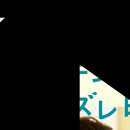
Other
ETFLIX イクサガミ DOOH /
NS施策
TFLIX -Last Samurai Standing-
Other
トーハン HONYAL
TOHAN "HONYAL"
Web
Graphic