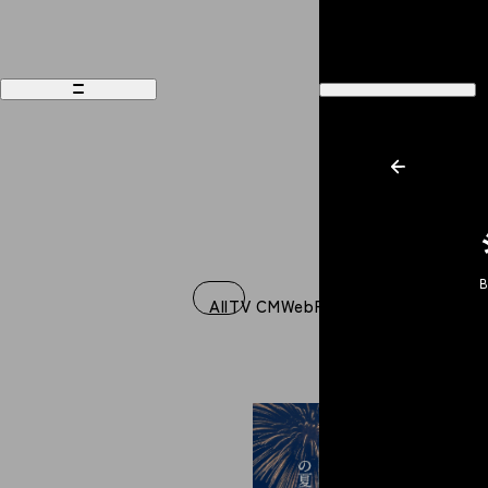
B
Works
Recruit
All
TV CM
Web
Film
Music Video
Graph
Philosophy
Company
People
Contact
Magazine
Access
News