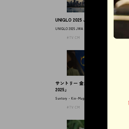
UNIQLO 2025 JWA straight jeans
T
」
UNIQLO 2025 JWA straight jeans
TH
TV CM
サントリー 金麦「帰れば、金麦
J
2025」
JUJ
Suntory - Kin-Mugi
TV CM