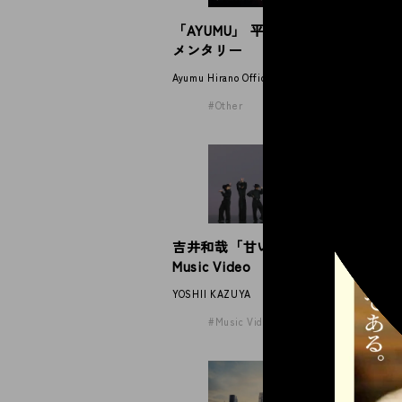
「AYUMU」 平野歩夢公式ドキュ
小
メンタリー
ッ
ン
Ayumu Hirano Official Documentary
sho
Other
吉井和哉「甘い吐息を震わせて」
小
Music Video
「
シ
YOSHII KAZUYA
sho
Music Video