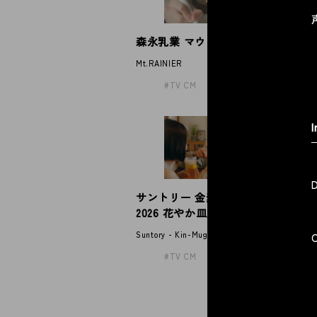
森永乳業 マウントレーニア
P
Mt.RAINIER
Pa
TV CM
I
サントリー 金麦「帰れば、金麦
2026 花やか皿」
Suntory - Kin-Mugi
TV CM
「
メ
Ayu