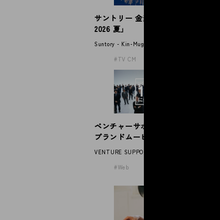
サントリー 金麦「帰れば、金麦
伊
© 2026 Spoon Inc. All Rights Reserved.
2026 夏」
パ
Legal P
Suntory - Kin-Mugi
IT
Privacy
TV CM
ベンチャーサポート税理士法人
N
ブランドムービー
2
VENTURE SUPPORT GROUP
NE
Web