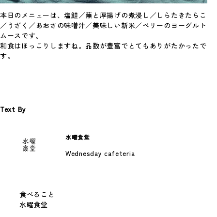
本日のメニューは、塩鮭／蕪と厚揚げの煮浸し／しらたきたらこ
／うざく／あおさの味噌汁／美味しい新米／ベリーのヨーグルト
ムースです。
和食はほっこりしますね。品数が豊富でとてもありがたかったで
す。
8月12日(水)の献立
Text By
今週はお休みです
すべての献立を見る
水曜食堂
Wednesday cafeteria
食べること
水曜食堂