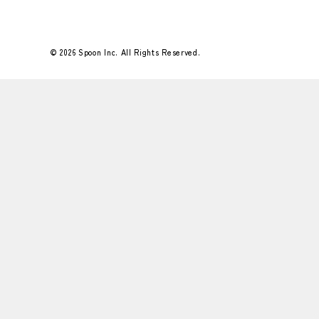
© 2026 Spoon Inc. All Rights Reserved.
Flower＆Green 25年12月号
もみのきをはじめとしたグリーンとオーナメ
ントたちで師走の執務室を彩りました。
&nbs…
#好きなこと
#Flower＆Green