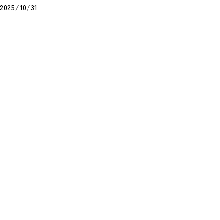
2025/10/31
水曜食堂とは
毎週水曜日のお昼、弊社の4階スペースは「水
曜食堂」になります。 「食が人をつくる」と
い…
#食べること
【第5回】スプーンのあたらしい