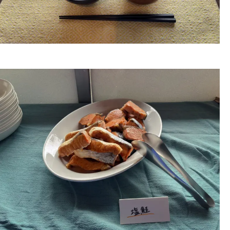
2026年、年頭にあたり
Photo By 神谷諒 あけましておめでとうござ
© 2026 Spoon Inc. All Rights Reserved.
Legal Policy
います。 …
Privacy Policy
#考えていること
Spoon.対談
スプーンのプロデューサー陣が、新進気鋭の
クリエイターたちと、これまでのことや今や
っている…
#考えていること