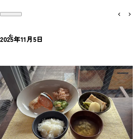
2025年11月5日
Works
Recruit
Philosophy
Company
People
Contact
Magazine
Access
News