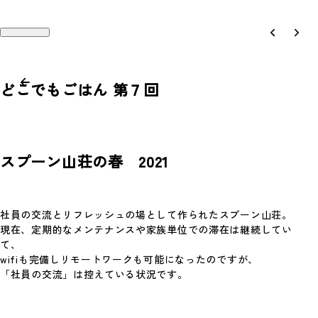
どこでもごはん 第７回
Works
Recruit
スプーン山荘の春 2021
Philosophy
Company
People
Contact
社員の交流とリフレッシュの場として作られたスプーン山荘。
現在、定期的なメンテナンスや家族単位での滞在は継続してい
Magazine
Access
て、
wifiも完備しリモートワークも可能になったのですが、
News
「社員の交流」は控えている状況です。