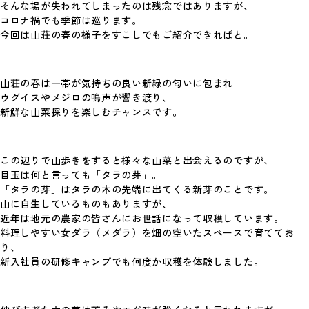
そんな場が失われてしまったのは残念ではありますが、
2026年、年頭にあたり
コロナ禍でも季節は巡ります。
Photo By 神谷諒 あけましておめでとうござ
© 2026 Spoon Inc. All Rights Reserved.
今回は山荘の春の様子をすこしでもご紹介できればと。
Legal Policy
います。 …
Privacy Policy
#考えていること
山荘の春は一帯が気持ちの良い新緑の匂いに包まれ
ウグイスやメジロの鳴声が響き渡り、
新鮮な山菜採りを楽しむチャンスです。
この辺りで山歩きをすると様々な山菜と出会えるのですが、
目玉は何と言っても「タラの芽」。
「タラの芽」はタラの木の先端に出てくる新芽のことです。
山に自生しているものもありますが、
近年は地元の農家の皆さんにお世話になって収穫しています。
Spoon.対談
料理しやすい女ダラ（メダラ）を畑の空いたスペースで育ててお
スプーンのプロデューサー陣が、新進気鋭の
り、
クリエイターたちと、これまでのことや今や
新入社員の研修キャンプでも何度か収穫を体験しました。
っている…
#考えていること