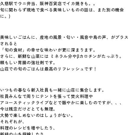
久慈駅でウニ弁当、阪神百貨店でイカ焼きも。。
旬に関わらず現地で食べる美味しいものの話は、また別の機会
Flower＆Green 26年1月号
に。)
大寒を迎え、寒さの厳しい日が続いていま
す。 今月は、鮮やかなピンクの花を咲かせた
ウメを…
美味しいごはんに、産地の風景・匂い・風音や鳥の声、がプラス
されると
#好きなこと
#Flower＆Green
「旬の食材」の幸せな味わいが更に深まります。
さらに、新鮮な山菜には ミネラル分やβカロチンがたっぷり。
頼もしい胃腸の強壮剤です。
山荘での旬のごはんは最高のリフレッシュです！
いつもの春なら新入社員も一緒に山荘に集合します。
社員みんなで周りにテントを張って焚火料理や
アコースティックライブなどで賑やかに楽しむのですが、、、
今は残念だけどとても無理。
大勢で楽しめないのはしょうがない。
それぞれが、
料理のレシピを増やしたり、
新緑の山を探検したり、