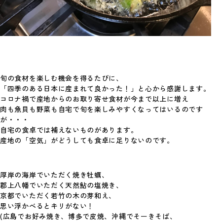
風
スプーンのあたらしい風 第5回目の投稿で
す。 今回から新しい企画がスタートします。
…
#作ること
旬の食材を楽しむ機会を得るたびに、
「四季のある日本に産まれて良かった！」と心から感謝します。
コロナ禍で産地からのお取り寄せ食材が今まで以上に増え
肉も魚貝も野菜も自宅で旬を楽しみやすくなってはいるのです
が・
・・
自宅の食卓では補えないものがあります。
産地の「空気」がどうしても食卓に足りないのです。
厚岸の海岸でいただく焼き牡蠣、
郡上八幡でいただく天然鮎の塩焼き、
京都でいただく若竹の木の芽和え、
思い浮かべるとキリがない！
(広島でお好み焼き、博多で皮焼、沖縄でそーきそば、