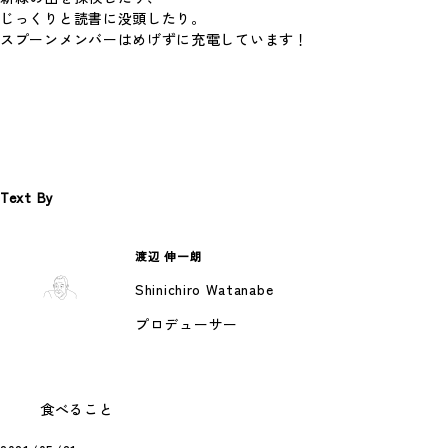
じっくりと読書に没頭したり。
スプーンメンバーはめげずに充電しています！
デイリー山荘(26/01/08)
Text By
年末年始を山荘にて。 年越しには10人が集ま
りました。 今回初挑戦したのは釜焼きピザ…
渡辺 伸一朗
#好きなこと
Shinichiro Watanabe
プロデューサー
食べること