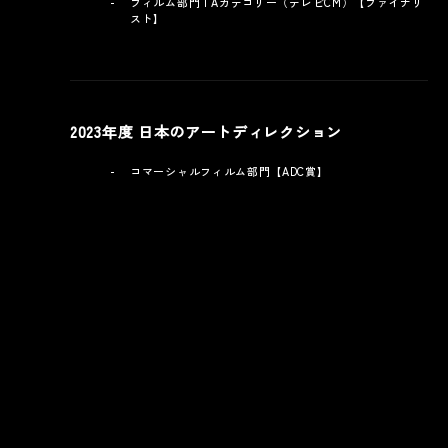
フィルム部門 | Aカテゴリー（テレビCM）【ファイナリ
スト】
2023年度 日本のアートディレクション
コマーシャルフィルム部門【ADC賞】
ベンチャーサポート税理士法人 ブランド
ムービー
VENTURE SUPPORT GROUP
Web