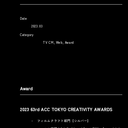
Date
キユーピー深煎りごまドレッシング
2023.03
Category
Kewpie Deep Roasted Sesame Dressing
TV CM
Web
Award
TV CM
Award
映画『秒速５センチメートル』
2023 63rd ACC TOKYO CREATIVITY AWARDS
"5 Centimeters per Second"
フィルムクラフト部門【シルバー】
Film
Graphic
Award