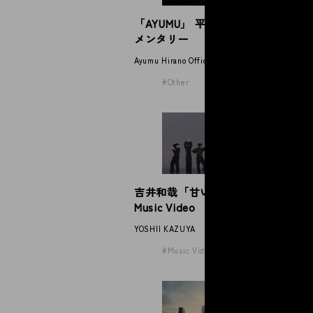
「AYUMU」 平野歩夢公式ドキュ
小
メンタリー
ッ
ン
Ayumu Hirano Official Documentary
sho
Other
吉井和哉「甘い吐息を震わせて」
小
Music Video
「
シ
YOSHII KAZUYA
sho
Music Video