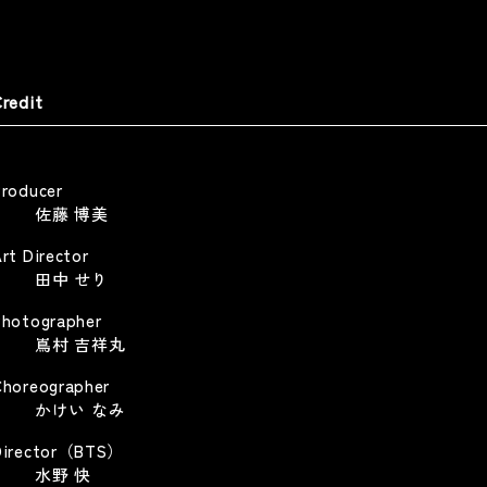
藤忠商事 「商人は水であれ
キユーピー深煎りごまドレッシ
イナップル畑の商人」篇
グ
olicy
OCHU Corporation
Kewpie Deep Roasted Sesame Dressing
redit
 Policy
TV CM
TV CM
Producer
佐藤 博美
rt Director
田中 せり
サンリオエンターテイメント
ETFLIX 「ONE PIECE」シーズン
 DOOH / SNS施策
Photographer
sanrio-entertainment
嶌村 吉祥丸
Web
TFLIX-ONE PIECE season2-
Choreographer
Other
かけい なみ
Director（BTS）
水野 快