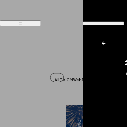
H
Works
Recruit
All
TV CM
Web
Film
Music Video
Graph
Philosophy
Company
People
Contact
Magazine
Access
News