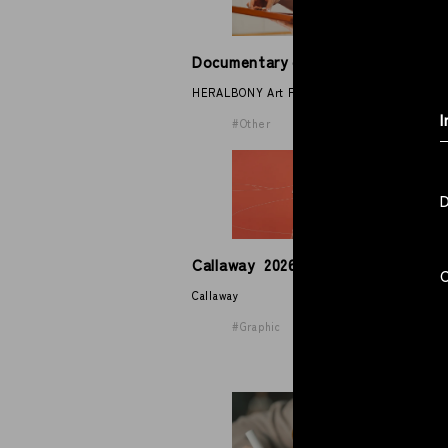
HE
Documentary of Kar Hang Mui
Te
HERALBONY Art Prize 2026 - Grand Prize
HE
I
Other
Callaway 2026 SPRING/SUMMER
D
Callaway
DI
Graphic