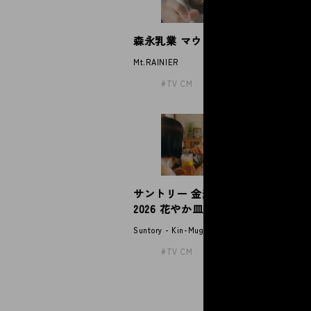
森永乳業 マウントレーニア
P
Mt.RAINIER
Pa
TV CM
サントリー 金麦「帰れば、金麦
2026 花やか皿」
Suntory - Kin-Mugi
TV CM
「
メ
Ayu