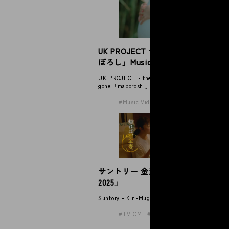
マ
UK PROJECT the shes gone「ま
ス
ぼろし」Music Video
Mat
UK PROJECT - the shes
gone「maboroshi」Music Video
Music Video
サントリー 金麦「帰れば、金麦
サ
2025」
2
Suntory - Kin-Mugi
Sun
TV CM
Award