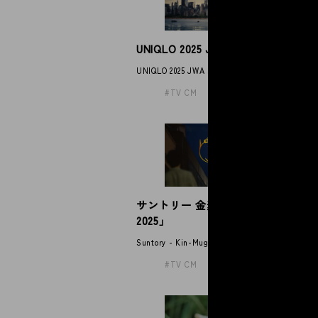
UNIQLO 2025 JWA straight jeans
T
」
UNIQLO 2025 JWA straight jeans
TH
TV CM
サントリー 金麦「帰れば、金麦
J
2025」
JUJ
Suntory - Kin-Mugi
TV CM