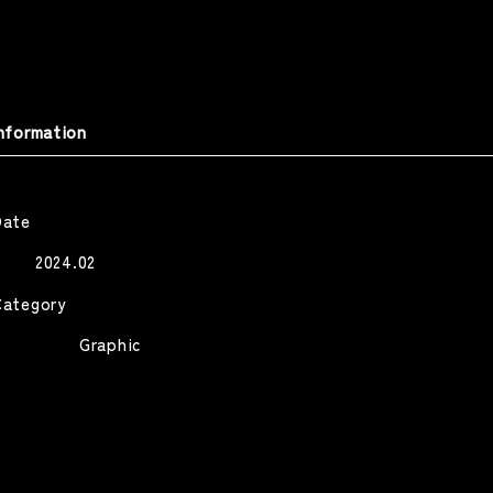
RALBONY ART PRIZE 26
THE LESSON -SOICHI NOGUCHI
aser
THE LESSON
RALBONY ART PRIZE 26 Teaser
nformation
Web
Other
Other
Date
2024.02
ISH// ヒーロー
『AYUMU』特別編 #2 | 平野歩夢
Category
公式ドキュメンタリー
SH// -HERO-
Graphic
Ayumu Hirano Official Documentary
Music Video
Other