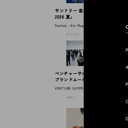
サントリー 金麦「帰れば、金麦
伊
© 2026 Spoon Inc. All Rights Reserved.
2026 夏」
パ
Legal P
Suntory - Kin-Mugi
IT
C
Privacy
TV CM
A
ベンチャーサポート税理士法人
N
ブランドムービー
2
VENTURE SUPPORT GROUP
NE
Web