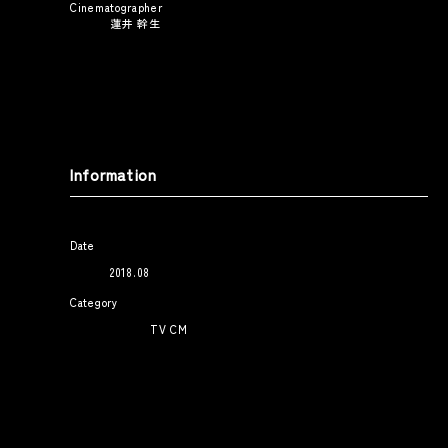
Suntory - Kin-Mugi
Cinematographer
蓮井 幹生
TV CM
© 2026 Spoon Inc. All Rights Reserved.
Legal Policy
Privacy Policy
Information
伊藤忠商事 「商人は水であれ パイナッ
Date
プル畑の商人」篇
2018.08
ITOCHU Corporation
Category
TV CM
TV CM